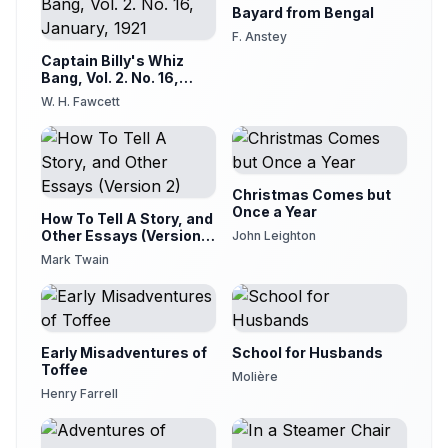
Bayard from Bengal
Le bon peintre
21
Bernard
F. Anstey
Captain Billy's Whiz
Les zèbres
Bang, Vol. 2. No. 16,
22
Bernard
January, 1921
W. H. Fawcett
Simple malentendu
23
Bernard
La jeune fille et le vieux cochon
24
Christmas Comes but
Bernard
Once a Year
How To Tell A Story, and
Sancta simplicitas
Other Essays (Version
John Leighton
25
Bernard
2)
Mark Twain
Une bien bonne
26
Carole
Truc canaille
27
Early Misadventures of
School for Husbands
Bernard
Toffee
Molière
Anesthésie
Henry Farrell
28
Bernard
Ironie