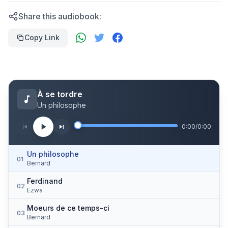
Share this audiobook:
Copy Link
À se tordre
Un philosophe
0:00
/
0:00
Un philosophe
01
Bernard
Ferdinand
02
Ezwa
Moeurs de ce temps-ci
03
Bernard