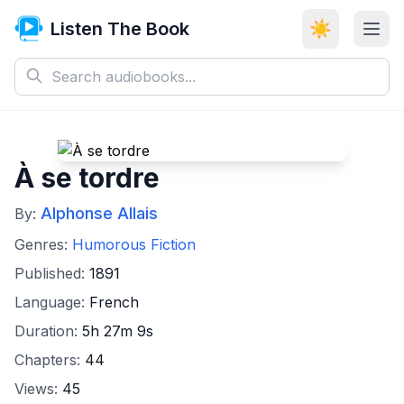
Listen The Book
☀️
À se tordre
Alphonse Allais
By:
Genres:
Humorous Fiction
Published:
1891
Language:
French
Duration:
5h 27m 9s
Chapters:
44
Views:
45