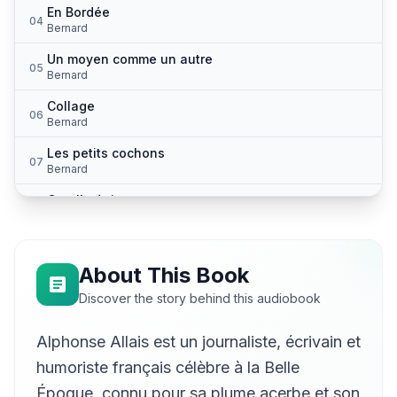
En Bordée
04
Bernard
Un moyen comme un autre
05
Bernard
Collage
06
Bernard
Les petits cochons
07
Bernard
Cruelle énigme
08
Bernard
Le médecin, monologue pour cadet
09
Michaël Cadilhac
About This Book
Boisflambard
Discover the story behind this audiobook
10
Bernard
Alphonse Allais est un journaliste, écrivain et
Pas de suite dans les idées
11
Bernard
humoriste français célèbre à la Belle
Le comble du darwinisme
Époque, connu pour sa plume acerbe et son
12