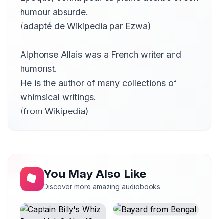
Enkerli
humour absurde.
Pour en avoir le coeur net
(adapté de Wikipedia par Ezwa)
13
Enkerli
Le palmier
14
Alphonse Allais was a French writer and
Bernard
humorist.
Le criminel précautionneux
15
He is the author of many collections of
Bernard
whimsical writings.
L'embrasseur
16
Bernard
(from Wikipedia)
Le pendu bienveillant
17
Enkerli
Esthetic
18
Enkerli
You May Also Like
Un drame bien parisien
19
Bernard
Discover more amazing audiobooks
Mam'zelle miss
20
Bernard