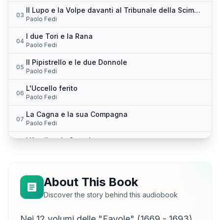
Il Lupo e la Volpe davanti al Tribunale della Scimmia
03
Paolo Fedi
I due Tori e la Rana
04
Paolo Fedi
Il Pipistrello e le due Donnole
05
Paolo Fedi
L'Uccello ferito
06
Paolo Fedi
La Cagna e la sua Compagna
07
Paolo Fedi
L'Aquila e lo Scarabeo
08
Paolo Fedi
Il Leone e il Moscerino
09
Paolo Fedi
About This Book
L'Asino carico di spugne e l'Asino carico di sale
Discover the story behind this audiobook
10
Paolo Fedi
Nei 12 volumi delle "Favole" (1669 - 1693)
Il Leone e il Topo