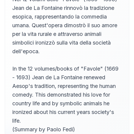
11
Paolo Fedi
Jean de La Fontaine rinnovò la tradizione
La Colomba e la Formica
esopica, rappresentando la commedia
12
Paolo Fedi
umana. Quest'opera dimostrò il suo amore
L'Astrologo che casca nel pozzo
per la vita rurale e attraverso animali
13
Paolo Fedi
simbolici ironizzò sulla vita della società
La Lepre e le Rane
14
dell'epoca.
Paolo Fedi
l Gallo e la Volpe
15
In the 12 volumes/books of "Favole" (1669
Paolo Fedi
- 1693) Jean de La Fontaine renewed
Il Corvo che vuole imitare l'Aquila
16
Paolo Fedi
Aesop's tradition, representing the human
comedy. This demonstrated his love for
Il Pavone e Giunone
17
Paolo Fedi
country life and by symbolic animals he
La Gatta cambiata in Donna
ironized about his current years society's
18
Paolo Fedi
life.
Il Leone e l'Asino a caccia
(Summary by Paolo Fedi)
19
Paolo Fedi