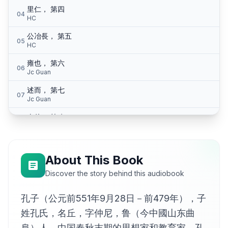
里仁， 第四
04
HC
公冶長， 第五
05
HC
雍也， 第六
06
Jc Guan
述而， 第七
07
Jc Guan
泰伯， 第八
08
Jie
子罕， 第九
09
HC
About This Book
鄉黨， 第十
Discover the story behind this audiobook
10
Jie
孔子（公元前551年9月28日－前479年），子
先進， 第十一
11
HC
姓孔氏，名丘，字仲尼，鲁（今中國山东曲
颜渊， 第十二
阜）人，中国春秋末期的思想家和教育家。孔