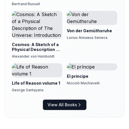
Field for Scientific
Bertrand Russell
Method in Philosophy
Von der Gemüthsruhe
Lucius Annaeus Seneca
Cosmos: A Sketch of a
Physical Description of
The Universe:
Alexander von Humboldt
Introduction
El príncipe
Life of Reason volume 1
Niccolò Machiavelli
George Santayana
View All Books