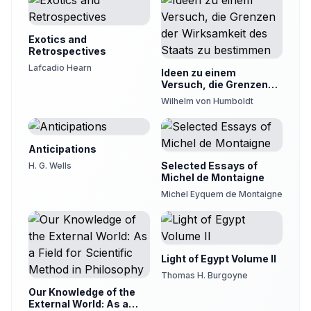
Exotics and
Retrospectives
Lafcadio Hearn
Ideen zu einem
Versuch, die Grenzen
der Wirksamkeit des
Wilhelm von Humboldt
Staats zu bestimmen
Anticipations
Selected Essays of
H. G. Wells
Michel de Montaigne
Michel Eyquem de Montaigne
Light of Egypt Volume II
Thomas H. Burgoyne
Our Knowledge of the
External World: As a