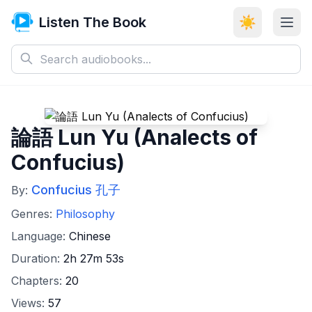
Listen The Book
☀️
論語 Lun Yu (Analects of
Confucius)
Confucius 孔子
By:
Genres:
Philosophy
Language:
Chinese
Duration:
2h 27m 53s
Chapters:
20
Views:
57