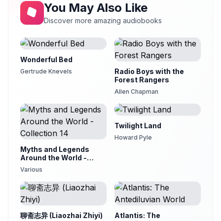
You May Also Like
Der junge Riese
21
Stephanie König
Discover more amazing audiobooks
Der singende Knochen
22
Stephanie König
Der starke Hans
Wonderful Bed
23
Stephanie König
Radio Boys with the
Gertrude Knevels
Forest Rangers
Der treue Johannes
24
Allen Chapman
Stephanie König
Des Teufels rußiger Bruder
25
schleup
Twilight Land
Die drei Sprachen
Howard Pyle
26
Stephanie König
Myths and Legends
Around the World -
Die faule Spinnerin
Collection 14
27
Various
Struppiger Wolf
Die kluge Else
28
Silver
Die sieben Schwaben
聊斋志异 (Liaozhai Zhiyi)
Atlantis: The
29