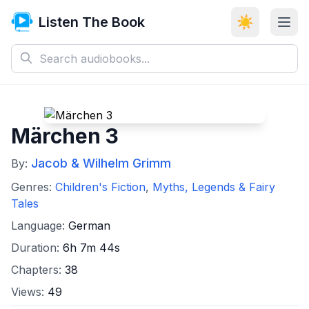
Listen The Book
☀️
Märchen 3
Jacob & Wilhelm Grimm
By:
Genres:
Children's Fiction
,
Myths, Legends & Fairy
Tales
Language:
German
Duration:
6h 7m 44s
Chapters:
38
Views:
49