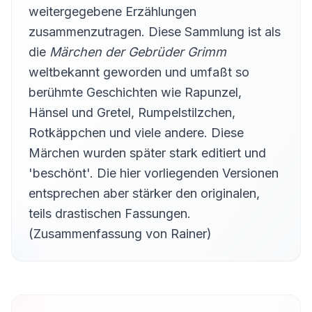
weitergegebene Erzählungen
Der Trommler
zusammenzutragen. Diese Sammlung ist als
13
Viktor Horvath
die
Märchen der Gebrüder Grimm
Der alte Sultan
14
weltbekannt geworden und umfaßt so
Viktor Horvath
berühmte Geschichten wie Rapunzel,
Der arme Müllersbursch und das Kätzchen
15
Hänsel und Gretel, Rumpelstilzchen,
Martina
Rotkäppchen und viele andere. Diese
Der faule Heinz
16
atti
Märchen wurden später stark editiert und
'beschönt'. Die hier vorliegenden Versionen
Der gelernte Jäger
17
Stephanie König
entsprechen aber stärker den originalen,
Der gestohlene Heller
teils drastischen Fassungen.
18
schleup
(Zusammenfassung von Rainer)
Der goldene Schlüssel
19
Stephanie König
Der goldene Vogel
20
Stephanie König