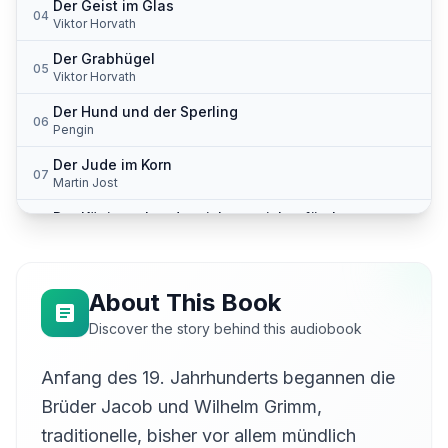
Der Geist im Glas
04
Viktor Horvath
Der Grabhügel
05
Viktor Horvath
Der Hund und der Sperling
06
Pengin
Der Jude im Korn
07
Martin Jost
Der Königssohn, der sich vor nichts fürchtet
08
Annkari
Der Meisterdieb
09
Stephanie König
About This Book
Der Räuberbräutigam
Discover the story behind this audiobook
10
rusalka
Anfang des 19. Jahrhunderts begannen die
Der Riese und der Schneider
11
Viktor Horvath
Brüder Jacob und Wilhelm Grimm,
Der Schneider im Himmel
traditionelle, bisher vor allem mündlich
12
Viktor Horvath