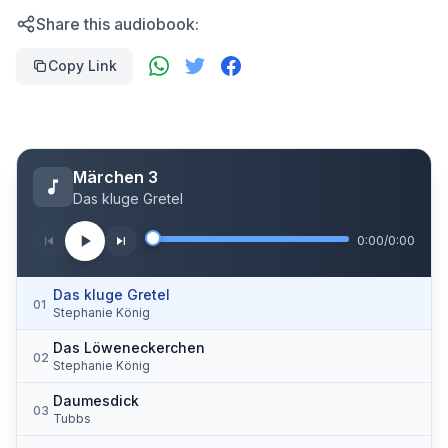
Share this audiobook:
Copy Link
Märchen 3
Das kluge Gretel
0:00
/
0:00
Das kluge Gretel
01
Stephanie König
Das Löweneckerchen
02
Stephanie König
Daumesdick
03
Tubbs