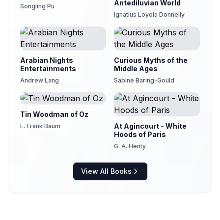
Stephanie König
Antediluvian World
Songling Pu
Ignatius Loyola Donnelly
Die treuen Thiere
30
Igor Teaforay
Doktor Allwissend
31
Stephanie König
Arabian Nights
Curious Myths of the
Entertainments
Middle Ages
Einäuglein Zweiäuglein
32
Andrew Lang
Elisa
Sabine Baring-Gould
Frau Trude
33
Pengin
Tin Woodman of Oz
Fundevogel
At Agincourt - White
L. Frank Baum
34
Stephanie König
Hoods of Paris
G. A. Henty
Hans mein Igel
35
Matthias Blazejak
View All Books
Herr Korbes
36
Martina
Lieb und Leid teilen
37
Matthias Blazejak