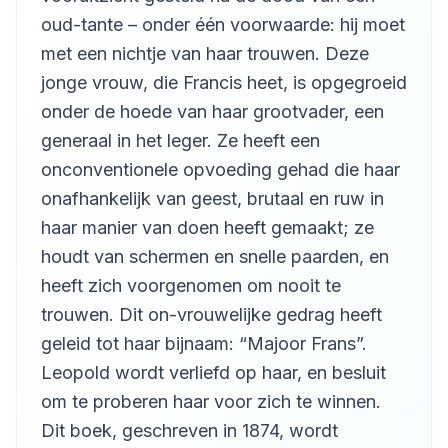
Anna Simon
oud-tante – onder één voorwaarde: hij moet
Part 13
met een nichtje van haar trouwen. Deze
13
Anna Simon
jonge vrouw, die Francis heet, is opgegroeid
Part 14
14
onder de hoede van haar grootvader, een
Anna Simon
generaal in het leger. Ze heeft een
Part 15
15
onconventionele opvoeding gehad die haar
Anna Simon
onafhankelijk van geest, brutaal en ruw in
Part 16
16
Anna Simon
haar manier van doen heeft gemaakt; ze
houdt van schermen en snelle paarden, en
Part 17
17
Anna Simon
heeft zich voorgenomen om nooit te
Part 18
trouwen. Dit on-vrouwelijke gedrag heeft
18
Anna Simon
geleid tot haar bijnaam: “Majoor Frans”.
Part 19
Leopold wordt verliefd op haar, en besluit
19
Anna Simon
om te proberen haar voor zich te winnen.
Part 20
20
Dit boek, geschreven in 1874, wordt
Anna Simon