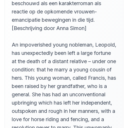
beschouwd als een karakterroman als
Part 21
21
Anna Simon
reactie op de opkomende vrouwen-
emancipatie bewegingen in die tijd.
Part 22
22
Anna Simon
[Beschrijving door Anna Simon]
Part 23
23
Anna Simon
An impoverished young nobleman, Leopold,
Part 24
has unexpectedly been left a large fortune
24
Anna Simon
at the death of a distant relative – under one
Part 25
25
condition: that he marry a young cousin of
Anna Simon
hers. This young woman, called Francis, has
Part 26
26
been raised by her grandfather, who is a
Anna Simon
general. She has had an unconventional
Part 27
27
Anna Simon
upbringing which has left her independent,
outspoken and rough in her manners, with a
love for horse riding and fencing, and a
resolution never to marry. This unwomanly