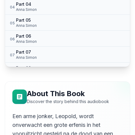
Part 04
04
Anna Simon
Part 05
05
Anna Simon
Part 06
06
Anna Simon
Part 07
07
Anna Simon
Part 09
08
Anna Simon
Part 09
09
Anna Simon
About This Book
Part 10
Discover the story behind this audiobook
10
Anna Simon
Een arme jonker, Leopold, wordt
Part 11
11
Anna Simon
onverwacht een grote erfenis in het
Part 12
vooruitzicht gesteld na de dood van een
12