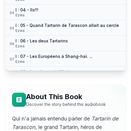
I : 04 - Ils!!!
04
Ezwa
I : 05 - Quand Tartarin de Tarascon allait au cercle
05
Ezwa
I : 06 - Les deux Tartarins
06
Ezwa
I : 07 - Les Européens à Shang-haï. ...
07
Ezwa
I : 08 - La ménagerie Mitaine. ...
08
Ezwa
I : 09 - Singuliers effets du mirage
09
Ezwa
About This Book
I : 10 - Avant le départ
Discover the story behind this audiobook
10
Ezwa
Qui n'a jamais entendu parler de
Tartarin de
I : 11 - Des coups d'épée, messieurs, ...
11
Ezwa
Tarascon
, le grand Tartarin, héros de