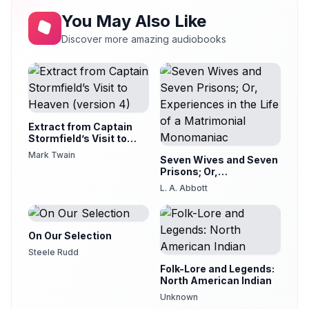
III : 03 - Un couvent de lions
You May Also Like
29
Ezwa
Discover more amazing audiobooks
III : 04 - La caravane en marche
30
Ezwa
III : 05 - L'affût du soir dans un bois ...
31
Ezwa
III : 06 - Enfin!
Extract from Captain
32
Ezwa
Stormfield’s Visit to
Heaven (version 4)
Mark Twain
III : 07 - Catastrophes sur catastrophes
Seven Wives and Seven
33
Ezwa
Prisons; Or,
Experiences in the Life
L. A. Abbott
III : 08 - Tarascon! Tarascon!
of a Matrimonial
34
Ezwa
Monomaniac
On Our Selection
Steele Rudd
Folk-Lore and Legends:
North American Indian
Unknown