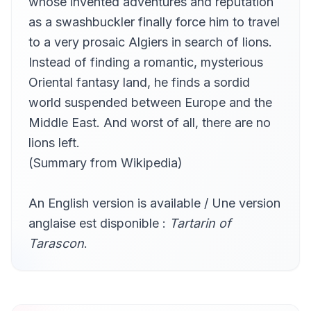
whose invented adventures and reputation
Ezwa
as a swashbuckler finally force him to travel
II : 07 - Histoire d'un omnibus, ...
21
Ezwa
to a very prosaic Algiers in search of lions.
Instead of finding a romantic, mysterious
II : 08 - Lions de l'Atlas, dormez!
22
Ezwa
Oriental fantasy land, he finds a sordid
II : 09 - Le prince Grégory du Monténégro
world suspended between Europe and the
23
Ezwa
Middle East. And worst of all, there are no
II : 10 - Dis-moi le nom de ton père, ...
lions left.
24
Ezwa
(Summary from Wikipedia)
II : 11 - Sidi Tart'ri ben Tart'ri
25
Ezwa
An English version is available / Une version
II : 12 - On nous écrit de Tarascon
26
anglaise est disponible :
Tartarin of
Ezwa
Tarascon
.
<b>CHEZ LES LIONS</b> <br>III : 01 - Les diligences déportées</br>
27
Ezwa
III : 02 - Où l'on voit passer un petit monsieur
28
Ezwa