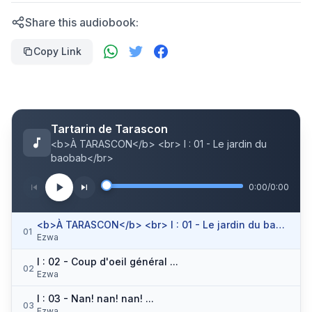
Share this audiobook:
Copy Link
Tartarin de Tarascon
<b>À TARASCON</b> <br> I : 01 - Le jardin du
baobab</br>
0:00
/
0:00
<b>À TARASCON</b> <br> I : 01 - Le jardin du baobab</br>
01
Ezwa
I : 02 - Coup d'oeil général ...
02
Ezwa
I : 03 - Nan! nan! nan! ...
03
Ezwa