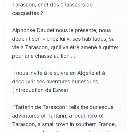
I : 12 - De ce qui fut dit ...
Tarascon, chef des chasseurs de
12
Ezwa
casquettes ?
I : 13 - Le départ
13
Ezwa
Alphonse Daudet nous le présente, nous
I : 14 - Le port de Marseille. Embarque! embarque!
14
dépeint son « chez lui », ses habitudes, sa
Ezwa
vie à Tarascon, qu'il va être amené à quitter
<b>CHEZ LES TEURS</b> <br>II : 01 - La traversée. ...</br>
15
pour une chasse au lion ...
Ezwa
II : 02 - Aux armes! aux armes!
16
Ezwa
Il nous invite à le suivre en Algérie et à
découvrir ses aventures burlesques.
II : 03 - Invocation à Cervantes. ...
17
Ezwa
(Introduction de Ezwa)
II : 04 - Le premier affût
18
Ezwa
"Tartarin de Tarascon" tells the burlesque
II : 05 - Pan! Pan!
adventures of Tartarin, a local hero of
19
Ezwa
Tarascon, a small town in southern France,
II : 06 - Arrivée de la femelle. ...
20