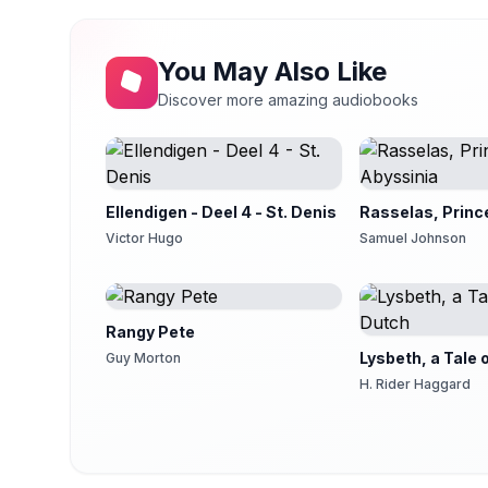
Viertes Kapitel, 3. Teil
14
Felix
You May Also Like
Viertes Kapitel, 4. Teil
15
Felix
Discover more amazing audiobooks
Viertes Kapitel, 5. Teil
16
Felix
Fuenftes Kapitel, 1. Teil
17
Kimi
Ellendigen - Deel 4 - St. Denis
Rasselas, Princ
Victor Hugo
Samuel Johnson
Fuenftes Kapitel, 2. Teil
18
Andreas
Fuenftes Kapitel, 3. Teil
19
Gesine
Rangy Pete
Lysbeth, a Tale 
Guy Morton
Fuenftes Kapitel, 4. Teil
20
Carsten Thiel
H. Rider Haggard
Fuenftes Kapitel, 5. Teil
21
Carsten Thiel
Fuenftes Kapitel, 6. Teil
22