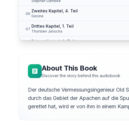
Stephan Gambke
Zweites Kapitel, 4. Teil
06
Gesine
Drittes Kapitel, 1. Teil
07
Thorsten Janocha
Drittes Kapitel, 2. Teil
08
Andreas
Drittes Kapitel, 3. Teil
09
Hans-Peter Weih
About This Book
Drittes Kapitel, 4. Teil
10
Discover the story behind this audiobook
Viktor Horvath
Drittes Kapitel, 5. Teil
Der deutsche Vermessungsingenieur Old S
11
Andreas
durch das Gebiet der Apachen auf die Spu
Viertes Kapitel, 1. Teil
12
gerettet hat, wird er von ihm in einem Ka
Felix
Viertes Kapitel, 2. Teil
13
Felix