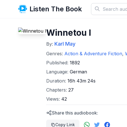
Listen The Book
Winnetou I
Karl May
By:
Genres:
Action & Adventure Fiction
,
Published:
1892
Language:
German
Duration:
16h 43m 24s
Chapters:
27
Views:
42
Share this audiobook:
Copy Link