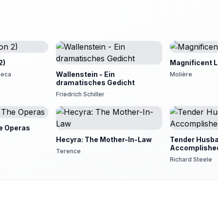
2)
Magnificent 
Wallenstein - Ein
neca
Molière
dramatisches Gedicht
Friedrich Schiller
e Operas
Hecyra: The Mother-In-Law
Tender Husba
Accomplished
Terence
Richard Steele