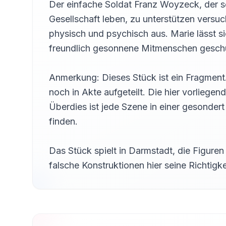
Der einfache Soldat Franz Woyzeck, der s
Chapter 14
14
Thomas Rappel
Gesellschaft leben, zu unterstützen versuc
physisch und psychisch aus. Marie lässt 
Chapter 15
15
Thomas Rappel
freundlich gesonnene Mitmenschen geschürt
Chapter 16
16
Thomas Rappel
Anmerkung: Dieses Stück ist ein Fragment. 
Chapter 17
noch in Akte aufgeteilt. Die hier vorliegen
17
Thomas Rappel
Überdies ist jede Szene in einer gesonde
Chapter 18
18
finden.
Thomas Rappel
Chapter 19
19
Das Stück spielt in Darmstadt, die Figure
Thomas Rappel
falsche Konstruktionen hier seine Richtig
Chapter 20
20
Thomas Rappel
Chapter 21
21
Thomas Rappel
Chapter 22
22