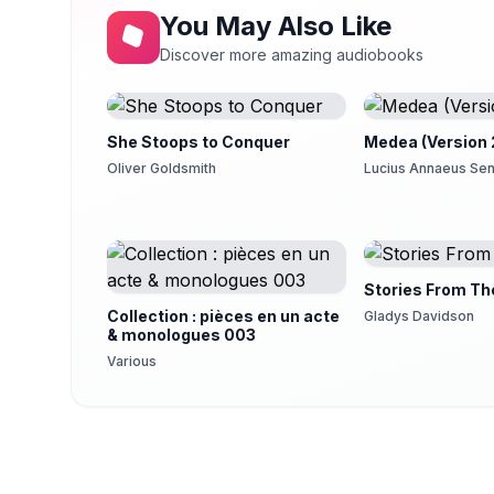
Thomas Rappel
You May Also Like
Chapter 23
Discover more amazing audiobooks
23
Thomas Rappel
Chapter 24
24
Thomas Rappel
She Stoops to Conquer
Medea (Version 
Oliver Goldsmith
Lucius Annaeus Se
Stories From Th
Collection : pièces en un acte
Gladys Davidson
& monologues 003
Various