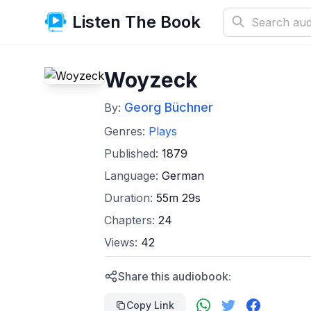
Listen The Book
Woyzeck
Georg Büchner
By:
Genres:
Plays
Published:
1879
Language:
German
Duration:
55m 29s
Chapters:
24
Views:
42
Share this audiobook:
Copy Link