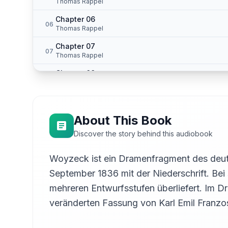
Thomas Rappel
Chapter 06
06
Thomas Rappel
Chapter 07
07
Thomas Rappel
Chapter 08
08
Thomas Rappel
Chapter 09
09
Thomas Rappel
About This Book
Chapter 10
10
Discover the story behind this audiobook
Thomas Rappel
Chapter 11
Woyzeck ist ein Dramenfragment des deut
11
Thomas Rappel
September 1836 mit der Niederschrift. Bei
Chapter 12
12
mehreren Entwurfsstufen überliefert. Im 
Thomas Rappel
veränderten Fassung von Karl Emil Franz
Chapter 13
13
Thomas Rappel